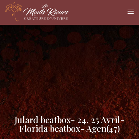
a
Julard beatbox- 24, 25 Avril-
Florida beatbox- Agen(47)