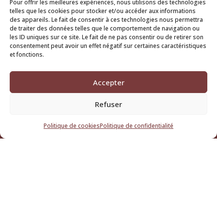
Pour offrir les meilleures expériences, nous utilisons des technologies
telles que les cookies pour stocker et/ou accéder aux informations
des appareils. Le fait de consentir à ces technologies nous permettra
de traiter des données telles que le comportement de navigation ou
les ID uniques sur ce site. Le fait de ne pas consentir ou de retirer son
consentement peut avoir un effet négatif sur certaines caractéristiques
et fonctions.
Accepter
Monts Rieurs :
Refuser
Spectacles vivants
Arts de la Rue
Politique de cookies
Politique de confidentialité
Musique
Théâtre
Créateur d’évènements
Espace Cantarello
Notre compagnie
Actualités
Contact