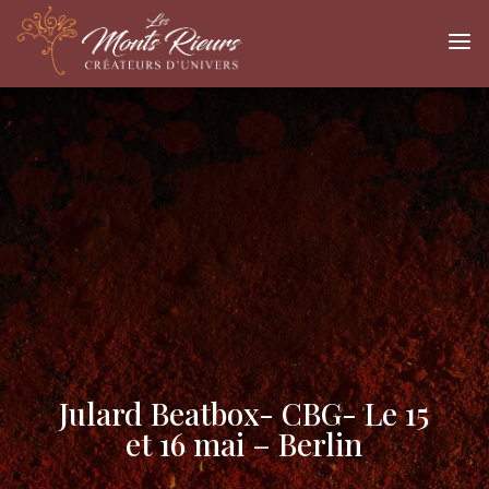
a
Julard Beatbox- CBG- Le 15
et 16 mai – Berlin