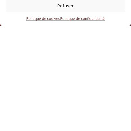
Arts de la Rue
Refuser
Musique
Politique de cookies
Politique de confidentialité
Théâtre
Créateur d’évènements
Espace Cantarello
Notre compagnie
Actualités
Contact
Où nous trouver :
281 chemin des Fabres

83136 Ste-Anastasie-sur-Issole

Administration :
pgall@montsrieurs.org

07 87 53 67 87
